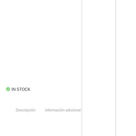
Biblia Homilética Imitación Piel -RV60 075EE
Homilética PU
$
44.99
-
$
449.99
View Products
Biblia Homilética Tapa Marrón – RV60 073EE
Homilética Tapa Dura Marrón
$
49.99
-
$
649.90
View Products
IN STOCK
Descripción
Información adicional
Valoraciones (0)