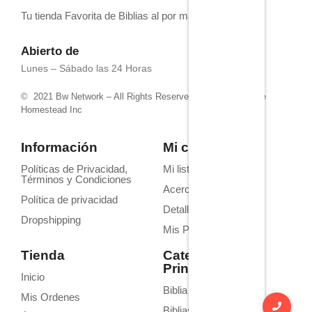
Tu tienda Favorita de Biblias al por mayor
Abierto de
Lunes – Sábado las 24 Horas
© 2021 Bw Network – All Rights Reserved. Powered by 4life
Homestead Inc
Información
Mi cuenta
Políticas de Privacidad,
Mi lista de deseos
Términos y Condiciones
Acerca de Nosotros
Política de privacidad
Detalles de la cuenta
Dropshipping
Mis Pedidos
Tienda
Categorías
Principales
Inicio
Biblia Homilética
Mis Ordenes
Biblias de Estudio