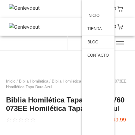
$
0.00
INICIO
$
0.00
TIENDA
BLOG
CONTACTO
Inicio
/
Biblia Homilética
/ Biblia Homilética Tapa Azul – RV60 073EE
Homilética Tapa Dura Azul
Biblia Homilética Tapa Azul - RV60
073EE Homilética Tapa Dura Azul
☆
☆
☆
☆
☆
$
44.99
-
$
449.99