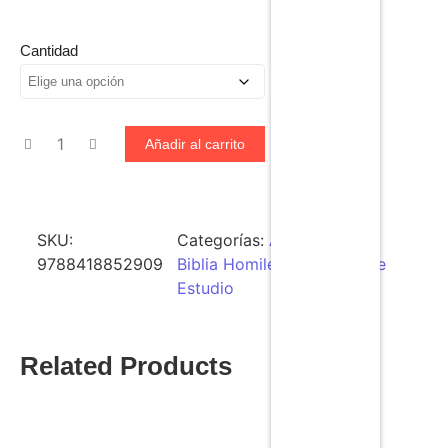
Cantidad
Añadir al carrito
SKU:
Categorías:
Al por Mayor
,
9788418852909
Biblia Homilética
,
Biblias de
Estudio
Related Products