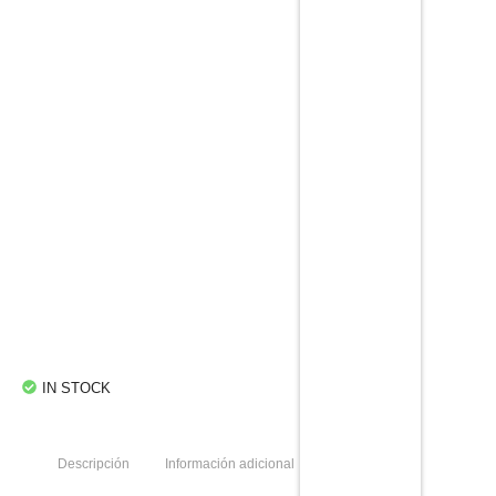
Add to Cart
Biblia Letra Grande Piel Genuina Negro
$
49.99
Add to Cart
Biblia Estuche Azul Y Dorada Letra Grande Reina
Valera 1960
$
29.99
Add to Cart
IN STOCK
Descripción
Información adicional
Valoraciones (0)