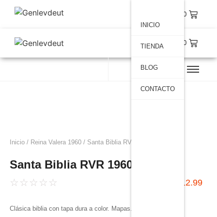
$
0.00
INICIO
$
0.00
TIENDA
BLOG
CONTACTO
Inicio
/
Reina Valera 1960
/ Santa Biblia RVR 1960
Santa Biblia RVR 1960
☆
☆
☆
☆
☆
$
12.99
Clásica biblia con tapa dura a color. Mapas.