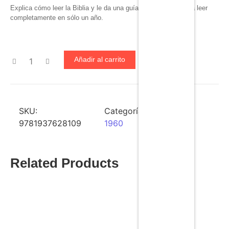
Explica cómo leer la Biblia y le da una guía diaria para poderla leer
completamente en sólo un año.
Añadir al carrito
SKU:
Categoría:
Reina Valera
9781937628109
1960
Related Products
Biblia Llamados a La Reconciliación Imitación Piel
$
39.99