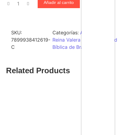
Añadir al carrito
SKU:
Categorías:
Al por Mayor
,
7899938412619-
Reina Valera 1960
,
Sociedad
C
Bíblica de Brazil
Related Products
Biblia Reina Valera 1960, Letra Súper Gigante – Al
por Mayor
$
1,039.74
$
1,599.60
Add to Cart