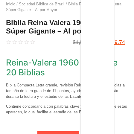
Inicio
/
Sociedad Bíblica de Brazil
/ Biblia Reina Valera 1960, Letra
Súper Gigante – Al por Mayor
Biblia Reina Valera 1960, Letra
Súper Gigante – Al por Mayor
☆
☆
☆
☆
☆
$
1,599.60
$
1,039.74
Reina-Valera 1960 – Caja de
20 Biblias
Biblia Compacta Letra grande, revisión Reina-Valera 1960. Gracias al
tamaño de letra grande de 11 puntos, ayuda a descansar la vista
durante la lectura y el estudio de las Escrituras.
Contiene concordancia con palabras clave y los pasajes en que éstas
aparecen, lo cual facilita el estudio de las Escrituras.