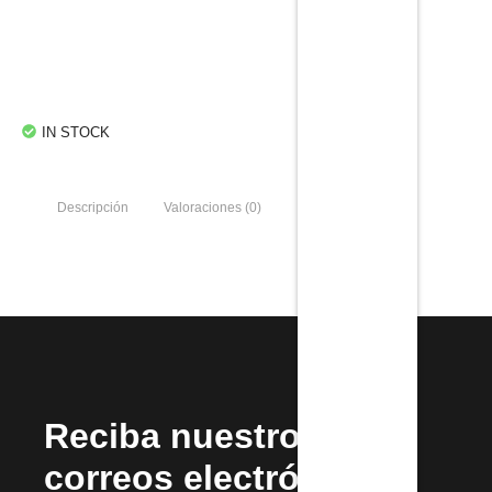
concordancia – Al por Mayor
$
396.44
$
609.90
Add to Cart
IN STOCK
Descripción
Valoraciones (0)
Reciba nuestros
correos electrónicos