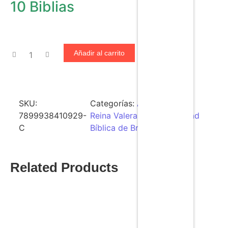
10 Biblias
Añadir al carrito
SKU:
Categorías:
Al por Mayor
,
7899938410929-
Reina Valera 1960
,
Sociedad
C
Bíblica de Brazil
Related Products